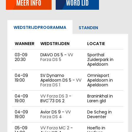
MEER INFO
WORD LID
WEDSTRIJDPROGRAMMA
STANDEN
WANNEER
WEDSTRIJDEN
LOCATIE
03-09
DIAVO DS 5 -
VV
Sporthal
20:30
Forza DS 5
Zuiderpark in
Apeldoorn
04-09
SV Dynamo
Omnisport
19:00
Apeldoorn DS 5 -
VV
Apeldoorn in
Forza DS 1
Apeldoorn
04-09
VV Forza DS 3
-
Braninkhal in
19:00
BVC'73 DS 2
Laren gld
04-09
Avior DS 9 -
VV
De Scheg in
19:00
Forza DS 4
Deventer
05-09
VV Forza MC 2
-
Hoeflo in