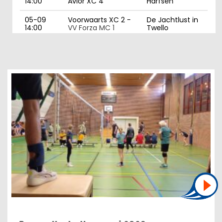
14:00
Avior XC 4
Harfsen
05-09
Voorwaarts XC 2 -
De Jachtlust in
14:00
VV Forza MC 1
Twello
09-09
Kerkemeijer Gemini
't Timpke in
21:00
DS 5 -
VV Forza DS 3
Borculo
10-09
VV Forza DS 2
-
Braninkhal in
21:00
Dash DS 4
Laren gld
11-09
VV Forza DS 1
- Avior
Braninkhal in
19:00
DS 2
Laren gld
11-09
Avior DR 1 -
VV Forza
De Scheg in
20:00
DS 5
Deventer
11-09
VV Forza DS 4
-
Braninkhal in
21:00
Bruvoc DS 1
Laren gld
12-09
Voorwaarts XC 2 -
De Jachtlust in
14:00
VV Forza MC 1
Twello
12-09
Avior XC 4 -
VV
De Scheg in
14:30
Forza MC 2
Deventer