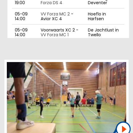
19:00
Forza DS 4
Deventer
05-09
VV Forza MC 2
-
Hoeflo in
14:00
Avior XC 4
Harfsen
05-09
Voorwaarts XC 2 -
De Jachtlust in
14:00
VV Forza MC 1
Twello
09-09
Kerkemeijer Gemini
't Timpke in
21:00
DS 5 -
VV Forza DS 3
Borculo
10-09
VV Forza DS 2
-
Braninkhal in
21:00
Dash DS 4
Laren gld
11-09
VV Forza DS 1
- Avior
Braninkhal in
19:00
DS 2
Laren gld
11-09
Avior DR 1 -
VV Forza
De Scheg in
20:00
DS 5
Deventer
11-09
VV Forza DS 4
-
Braninkhal in
21:00
Bruvoc DS 1
Laren gld
12-09
Voorwaarts XC 2 -
De Jachtlust in
14:00
VV Forza MC 1
Twello