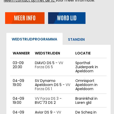
Neem contact op met de tc
voor meer informatie.
MEER INFO
WORD LID
WEDSTRIJDPROGRAMMA
STANDEN
WANNEER
WEDSTRIJDEN
LOCATIE
03-09
DIAVO DS 5 -
VV
Sporthal
20:30
Forza DS 5
Zuiderpark in
Apeldoorn
04-09
SV Dynamo
Omnisport
19:00
Apeldoorn DS 5 -
VV
Apeldoorn in
Forza DS 1
Apeldoorn
04-09
VV Forza DS 3
-
Braninkhal in
19:00
BVC'73 DS 2
Laren gld
04-09
Avior DS 9 -
VV
De Scheg in