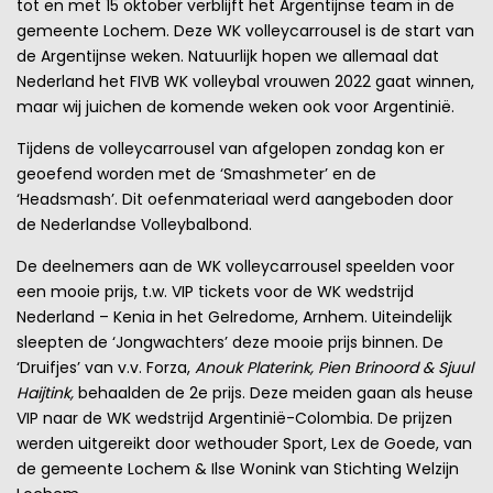
tot en met 15 oktober verblijft het Argentijnse team in de
gemeente Lochem. Deze WK volleycarrousel is de start van
de Argentijnse weken. Natuurlijk hopen we allemaal dat
Nederland het FIVB WK volleybal vrouwen 2022 gaat winnen,
maar wij juichen de komende weken ook voor Argentinië.
Tijdens de volleycarrousel van afgelopen zondag kon er
geoefend worden met de ‘Smashmeter’ en de
‘Headsmash’. Dit oefenmateriaal werd aangeboden door
de Nederlandse Volleybalbond.
De deelnemers aan de WK volleycarrousel speelden voor
een mooie prijs, t.w. VIP tickets voor de WK wedstrijd
Nederland – Kenia in het Gelredome, Arnhem. Uiteindelijk
sleepten de ‘Jongwachters’ deze mooie prijs binnen. De
‘Druifjes’ van v.v. Forza,
Anouk Platerink, Pien Brinoord & Sjuul
Haijtink,
behaalden de 2e prijs. Deze meiden gaan als heuse
VIP naar de WK wedstrijd Argentinië-Colombia. De prijzen
werden uitgereikt door wethouder Sport, Lex de Goede, van
de gemeente Lochem & Ilse Wonink van Stichting Welzijn