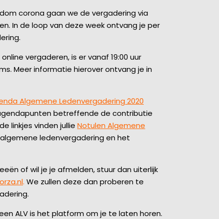
ndom corona gaan we de vergadering via
gen. In de loop van deze week ontvang je per
ering.
nline vergaderen, is er vanaf 19:00 uur
s. Meer informatie hierover ontvang je in
enda Algemene Ledenvergadering 2020
gendapunten betreffende de contributie
 linkjes vinden jullie
Notulen Algemene
 algemene ledenvergadering en het
eën of wil je je afmelden, stuur dan uiterlijk
orza.nl
.
We zullen deze dan proberen te
adering.
 een ALV is het platform om je te laten horen.