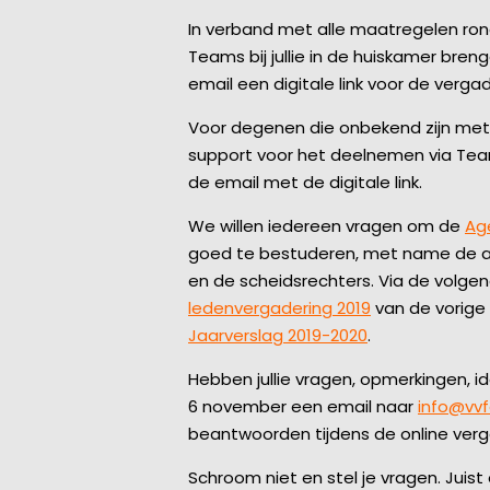
In verband met alle maatregelen ro
Teams bij jullie in de huiskamer bren
email een digitale link voor de vergad
Voor degenen die onbekend zijn met o
support voor het deelnemen via Team
de email met de digitale link.
We willen iedereen vragen om de
Ag
goed te bestuderen, met name de a
en de scheidsrechters. Via de volgende
ledenvergadering 2019
van de vorige
Jaarverslag 2019-2020
.
Hebben jullie vragen, opmerkingen, ide
6 november een email naar
info@vvf
beantwoorden tijdens de online verg
Schroom niet en stel je vragen. Juist